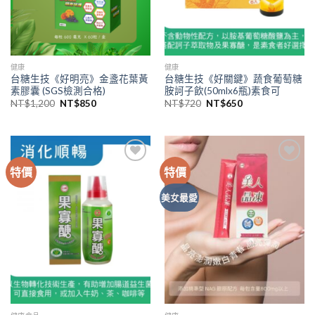
健康
健康
台糖生技《好明亮》金盞花葉黃
台糖生技《好關鍵》蔬食葡萄糖
素膠囊 (SGS檢測合格)
胺訶子飲(50mlx6瓶)素食可
NT$
1,200
NT$
850
NT$
720
NT$
650
特價
特價
Add to
Add to
wishlist
wishlist
美女最愛