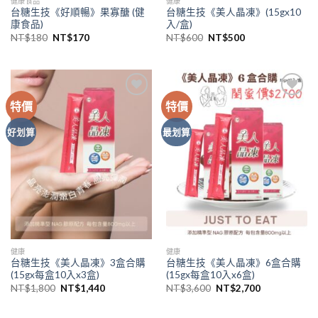
健康食品
健康
台糖生技《好順暢》果寡醣 (健
台糖生技《美人晶凍》(15gx10
康食品)
入/盒)
NT$
180
NT$
170
NT$
600
NT$
500
特價
特價
Add to
Add to
wishlist
wishlist
好划算
最划算
健康
健康
台糖生技《美人晶凍》3盒合購
台糖生技《美人晶凍》6盒合購
(15gx每盒10入x3盒)
(15gx每盒10入x6盒)
NT$
1,800
NT$
1,440
NT$
3,600
NT$
2,700