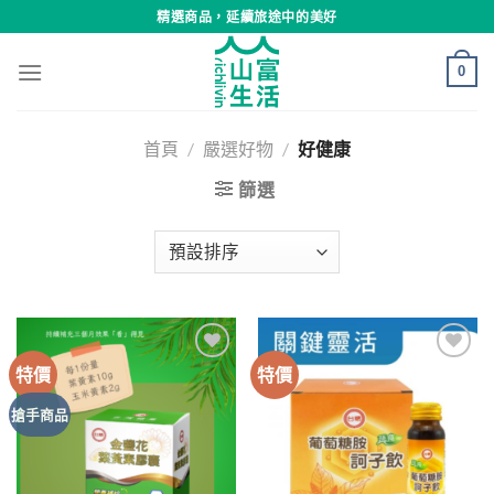
Skip
精選商品，延續旅途中的美好
to
content
0
首頁
/
嚴選好物
/
好健康
篩選
特價
特價
Add to
Add to
wishlist
wishlist
搶手商品