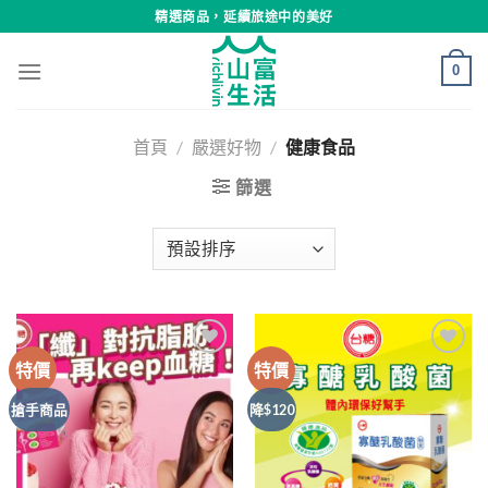
Skip
精選商品，延續旅途中的美好
to
content
0
首頁
/
嚴選好物
/
健康食品
篩選
特價
特價
Add to
Add to
wishlist
wishlist
搶手商品
降$120