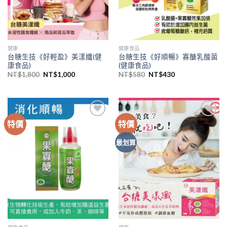
健康
健康食品
台糖生技《好輕盈》美漾纖(健
台糖生技《好順暢》寡醣乳酸菌
康食品)
(健康食品)
NT$
1,800
NT$
1,000
NT$
580
NT$
430
特價
特價
Add to
Add to
wishlist
wishlist
最划算