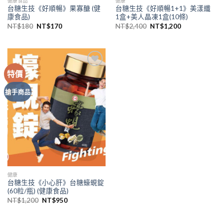
健康食品
健康
台糖生技《好順暢》果寡醣 (健
台糖生技《好順暢1+1》美漾纖
康食品)
1盒+美人晶凍1盒(10條)
NT$
180
NT$
170
NT$
2,400
NT$
1,200
特價
Add to
wishlist
搶手商品
健康
台糖生技《小心肝》台糖蠔蜆錠
(60粒/瓶) (健康食品)
NT$
1,200
NT$
950